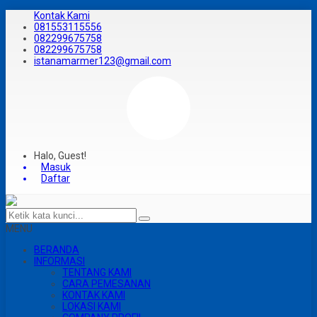
Kontak Kami
081553115556
082299675758
082299675758
istanamarmer123@gmail.com
Halo, Guest!
Masuk
Daftar
MENU
BERANDA
INFORMASI
TENTANG KAMI
CARA PEMESANAN
KONTAK KAMI
LOKASI KAMI