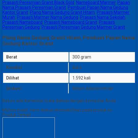
Prasasti Peresmian Granit Black Gold
,
Nameboard Marmer
,
Papan
Nama Prasasti Peresmian Granit
,
Pembuat Papan Nama Gedung
Kantor Granit
,
Plang Nama Gedung Granit Hitam
,
Prasasti Marmer
Murah
,
Prasasti Marmer Nama Gedung
,
Prasasti Nama Sekolah
,
Prasasti Nameboard
,
Prasasti Nameboard Granit
,
Prasasti
Peresmian Gedung
,
Prasasti Peresmian Gedung Marmer Granit
Plang Nama Gedung Granit Hitam, Pembuat Papan Nama
Gedung Kantor Granit
Berat
300 gram
Kondisi
Baru
Dilihat
1.592 kali
Diskusi
Belum ada komentar
Belum ada komentar, buka diskusi dengan komentar Anda.
Mohon maaf, form diskusi dinonaktifkan pada produk ini.
Produk Terkait