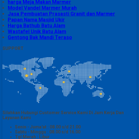
harga Meja Makan Marmer
Model Vandel Marmer Murah
Jasa Pembuatan Prasasti Granit dan Marmer
Papan Nama Masjid Ukir
Harga Bathub Batu Alam
Wastafel Unik Batu Alam
Gentong Bak Mandi Teraso
SUPPORT
Silahkan Hubungi Customer Service Kami Di Jam Kerja Dan
Layanan Kami
Senin - Juma'at : 08.00 s/d 21.00
Sabtu - Minggu : 08.00 s/d 16.00
Tgl Merah : Libur