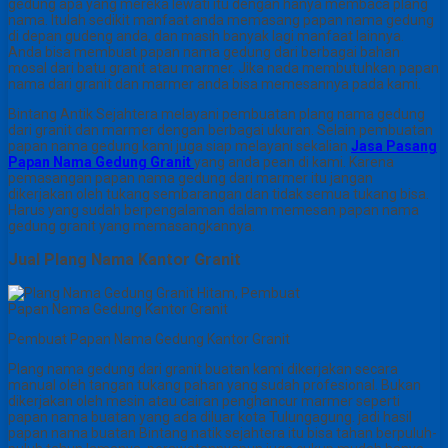
gedung apa yang mereka lewati itu dengan hanya membaca plang
nama. Itulah sedikit manfaat anda memasang papan nama gedung
di depan gudeng anda, dan masih banyak lagi manfaat lainnya.
Anda bisa membuat papan nama gedung dari berbagai bahan
mosal dari batu granit atau marmer. Jika nada membutuhkan papan
nama dari granit dan marmer anda bisa memesannya pada kami.
Bintang Antik Sejahtera melayani pembuatan plang nama gedung
dari granit dan marmer dengan berbagai ukuran. Selain pembuatan
papan nama gedung kami juga siap melayani sekalian
Jasa Pasang
Papan Nama Gedung Granit
yang anda pean di kami. Karena
pemasangan papan nama gedung dari marmer itu jangan
dikerjakan oleh tukang sembarangan dan tidak semua tukang bisa.
Harus yang sudah berpengalaman dalam memesan papan nama
gedung granit yang memasangkannya.
Jual Plang Nama Kantor Granit
Pembuat Papan Nama Gedung Kantor Granit
Plang nama gedung dari granit buatan kami dikerjakan secara
manual oleh tangan tukang pahan yang sudah profesional. Bukan
dikerjakan oleh mesin atau cairan penghancur marmer seperti
papan nama buatan yang ada diluar kota Tulungagung. jadi hasil
papan nama buatan Bintang natik sejahtera itu bisa tahan berpuluh-