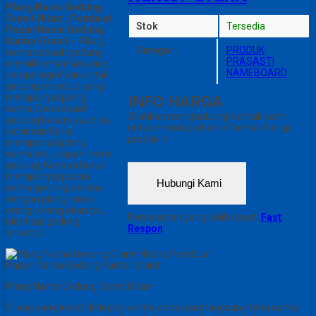
Plang Nama Gedung
Granit Hitam, Pembuat
Stok
Tersedia
Papan Nama Gedung
Kantor Granit –
Plang
Kategori
PRODUK
nama sebuah gedung
PRASASTI
memiliki manfaat yang
NAMEBOARD
sangat signifikan untuk
gedung tersebut yang
mempunyai plang
INFO HARGA
nama. Dan sebuah
Silahkan menghubungi kontak kami
gedung kalau saya bisa
untuk mendapatkan informasi harga
sarankan harus
produk ini.
mempunyai plang
nama atau papan nama
gedung. Kenapa harus
mempunyai papan
Hubungi Kami
nama gedung, karena
dengan plang nama
orang- orang akan tau
Pemesanan yang lebih cepat!
Fast
identitas gedung
Respon
tersebut.
Plang Nama Gedung Granit Hitam
Orang yang lewat di depan kantor anda pasti langsung tahu nama