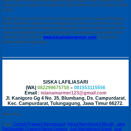
puluh tahun lamanya. perawatannyapun juga cukup mudah hanya
dengan lap dengan kain basah dan diperbaharui cat nya kalau sudah
pudar.
Untuk anda yang berminat memesan papan nama buatan Bintang
Antik Sejahtera anda bisa menghubungi nomor customer service.
Atau anda juga bisa langsung datang ke workshop kami untuk tahu
cara pengerjaannya secara langsubg. Dan jangan lupa untuk chek
website resmi kami di
www.kerajinanmarmer.com
untuk tahu
koleksi lebih lengkapnya.
SISKA LAFILIASARI
(WA)
082299675758
–
081553115556
Email :
istanamarmer123@gmail.com
Jl. Kanigoro Gg 4 No. 35, Blumbang, Ds. Campurdarat,
Kec. Campurdarat, Tulungagung, Jawa Timur 66272.
Share This :
Tags:
Contoh Prasasti Nameboard
,
Harga Nameboard Murah
,
Jasa
Pembuatan Prasasti Nama Gedung
,
Jual Nameboard Granit
,
Jual