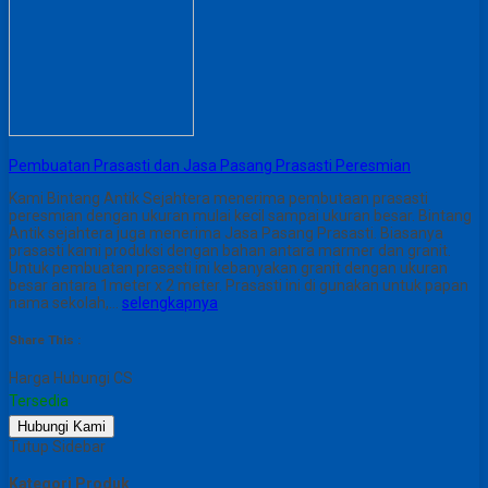
Pembuatan Prasasti dan Jasa Pasang Prasasti Peresmian
Kami Bintang Antik Sejahtera menerima pembutaan prasasti
peresmian dengan ukuran mulai kecil sampai ukuran besar. Bintang
Antik sejahtera juga menerima Jasa Pasang Prasasti. Biasanya
prasasti kami produksi dengan bahan antara marmer dan granit.
Untuk pembuatan prasasti ini kebanyakan granit dengan ukuran
besar antara 1meter x 2 meter. Prasasti ini di gunakan untuk papan
nama sekolah,…
selengkapnya
Share This :
Harga Hubungi CS
Tersedia
Hubungi Kami
Tutup Sidebar
Kategori Produk