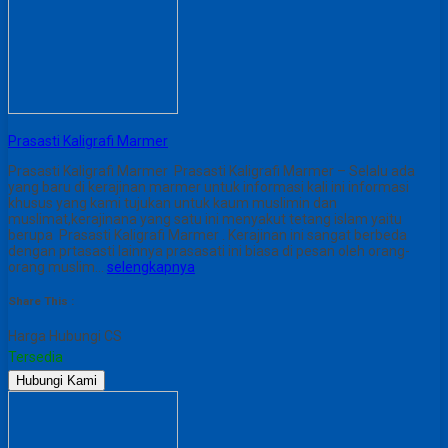
Prasasti Kaligrafi Marmer
Prasasti Kaligrafi Marmer Prasasti Kaligrafi Marmer – Selalu ada
yang baru di kerajinan marmer untuk informasi kali ini informasi
khusus yang kami tujukan untuk kaum muslimin dan
muslimat,kerajinana yang satu ini menyakut tetang islam yaitu
berupa Prasasti Kaligrafi Marmer . Kerajinan ini sangat berbeda
dengan prtasasti lainnya prasasati ini biasa di pesan oleh orang-
orang muslim…
selengkapnya
Share This :
Harga Hubungi CS
Tersedia
Hubungi Kami