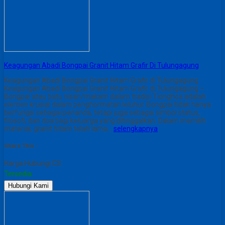
Keagungan Abadi Bongpai Granit Hitam Grafir Di Tulungagung
Keagungan Abadi Bongpai Granit Hitam Grafir di Tulungagung
Keagungan Abadi Bongpai Granit Hitam Grafir di Tulungagung –
Bongpai atau batu nisan/makam dalam tradisi Tionghoa adalah
elemen krusial dalam penghormatan leluhur. Bongpai tidak hanya
berfungsi sebagai penanda, tetapi juga sebagai simbol status,
filosofi, dan doa bagi keluarga yang ditinggalkan. Dalam memilih
material, granit hitam telah lama…
selengkapnya
Share This :
Harga Hubungi CS
Tersedia
Hubungi Kami