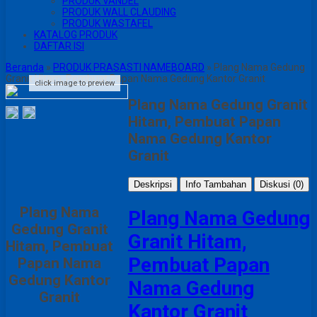
PRODUK VANDEL
PRODUK WALL CLAUDING
PRODUK WASTAFEL
KATALOG PRODUK
DAFTAR ISI
Beranda
»
PRODUK PRASASTI NAMEBOARD
»
Plang Nama Gedung
Granit Hitam, Pembuat Papan Nama Gedung Kantor Granit
click image to preview
Plang Nama Gedung Granit
Hitam, Pembuat Papan
Nama Gedung Kantor
Granit
Deskripsi
Info Tambahan
Diskusi (0)
Plang Nama
Plang Nama Gedung
Gedung Granit
Granit Hitam,
Hitam, Pembuat
Pembuat Papan
Papan Nama
Gedung Kantor
Nama Gedung
Granit
Kantor Granit