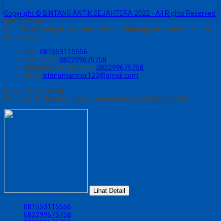
Copyright © BINTANG ANTIK SEJAHTERA 2022 - All Rights Reserved
Kontak Kami
Apabila ada yang ditanyakan, silahkan hubungi kami melalui kontak
di bawah ini.
SMS
081553115556
Call Center
082299675758
Whatsapp
Pemesanan
082299675758
Email
istanamarmer123@gmail.com
Produk Quick Order
Pemesanan dapat langsung menghubungi kontak dibawah:
Lihat Detail
081553115556
082299675758