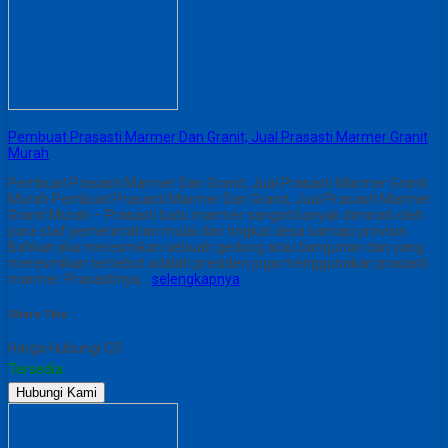
Pembuat Prasasti Marmer Dan Granit, Jual Prasasti Marmer Granit
Murah
Pembuat Prasasti Marmer Dan Granit, Jual Prasasti Marmer Granit
Murah Pembuat Prasasti Marmer Dan Granit, Jual Prasasti Marmer
Granit Murah – Prasasti batu marmer sangat banyak diminati oleh
para staf pemerintahan mulai dari tingkat desa samapi provisin.
Bahkan jika meresmikan sebuah gedung atau bangunan dan yang
meresmikan tersebut adalah presiden juga menggunakan prasasti
marmer. Prasastinya…
selengkapnya
Share This :
Harga Hubungi CS
Tersedia
Hubungi Kami