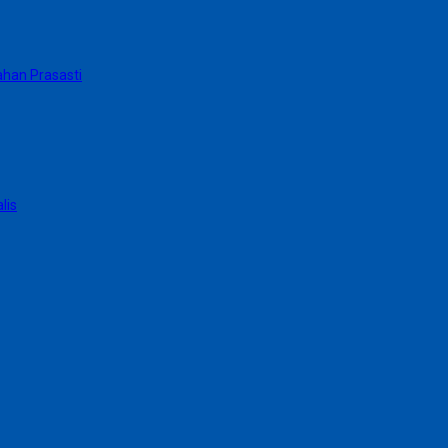
ahan Prasasti
lis