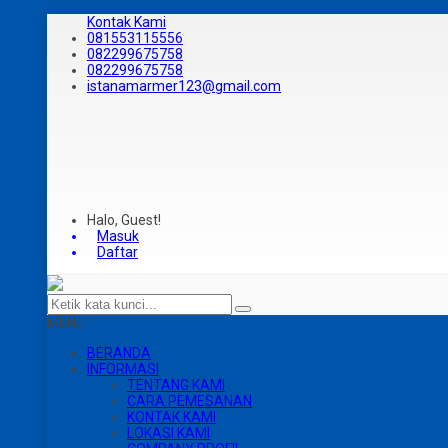
Kontak Kami
081553115556
082299675758
082299675758
istanamarmer123@gmail.com
Halo, Guest!
Masuk
Daftar
MENU
BERANDA
INFORMASI
TENTANG KAMI
CARA PEMESANAN
KONTAK KAMI
LOKASI KAMI