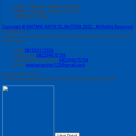
Senin - Juma'at : 08.00 s/d 21.00
Sabtu - Minggu : 08.00 s/d 16.00
Tgl Merah : Libur
Copyright © BINTANG ANTIK SEJAHTERA 2022 - All Rights Reserved
Kontak Kami
Apabila ada yang ditanyakan, silahkan hubungi kami melalui kontak
di bawah ini.
SMS
081553115556
Call Center
082299675758
Whatsapp
Pemesanan
082299675758
Email
istanamarmer123@gmail.com
Produk Quick Order
Pemesanan dapat langsung menghubungi kontak dibawah:
Lihat Detail