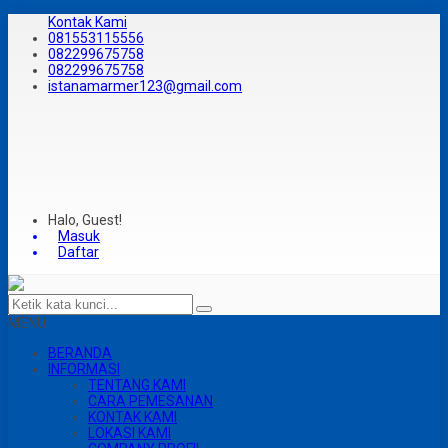
Kontak Kami
081553115556
082299675758
082299675758
istanamarmer123@gmail.com
Halo, Guest!
Masuk
Daftar
MENU
BERANDA
INFORMASI
TENTANG KAMI
CARA PEMESANAN
KONTAK KAMI
LOKASI KAMI