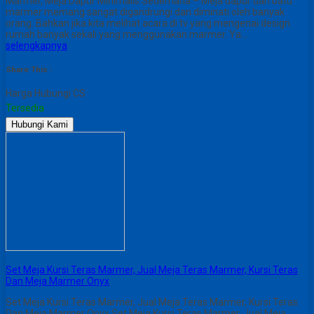
Marmer, Meja Dapur Minimalis Sederhana – Meja dapur dari batu
marmer memang sangat digandrungi dan diminati oleh banyak
orang. Bahkan jika kita melihat acara di tv yang mengenai design
rumah banyak sekali yang menggunakan marmer. Ya…
selengkapnya
Share This :
Harga Hubungi CS
Tersedia
Hubungi Kami
Set Meja Kursi Teras Marmer, Jual Meja Teras Marmer, Kursi Teras
Dan Meja Marmer Onyx
Set Meja Kursi Teras Marmer, Jual Meja Teras Marmer, Kursi Teras
Dan Meja Marmer Onyx Set Meja Kursi Teras Marmer, Jual Meja