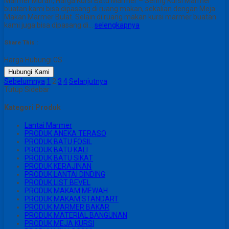
Marmer Murah, Harga Kursi Batu Marmer – Sering Kursi Marmer
buatan kami bisa dipasang di ruang makan, sekalian dengan Meja
Makan Marmer Bulat. Selain di ruang makan kursi marmer buatan
kami juga bisa dipasang di…
selengkapnya
Share This :
Harga Hubungi CS
Hubungi Kami
Sebelumnya
1
2
3
4
Selanjutnya
Tutup Sidebar
Kategori Produk
Lantai Marmer
PRODUK ANEKA TERASO
PRODUK BATU FOSIL
PRODUK BATU KALI
PRODUK BATU SIKAT
PRODUK KERAJINAN
PRODUK LANTAI DINDING
PRODUK LIST BEVEL
PRODUK MAKAM MEWAH
PRODUK MAKAM STANDART
PRODUK MARMER BAKAR
PRODUK MATERIAL BANGUNAN
PRODUK MEJA KURSI