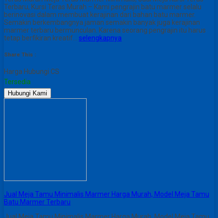
Terbaru, Kursi Teras Murah – Kami pengrajin batu marmer selalu
berinovasi dalam membuat kerajinan dari bahan batu marmer.
Semakin berkembangnya jaman semakin banyak juga kerajinan
marmer terbaru bermunculan. Karena seorang pengrajin itu harus
tetap berfikiran kreatif…
selengkapnya
Share This :
Harga Hubungi CS
Tersedia
Hubungi Kami
Jual Meja Tamu Minimalis Marmer Harga Murah, Model Meja Tamu
Batu Marmer Terbaru
Jual Meja Tamu Minimalis Marmer Harga Murah, Model Meja Tamu