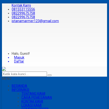
Kontak Kami
081553115556
082299675758
082299675758
istanamarmer123@gmail.com
Halo, Guest!
Masuk
Daftar
MENU
BERANDA
INFORMASI
TENTANG KAMI
CARA PEMESANAN
KONTAK KAMI
LOKASI KAMI