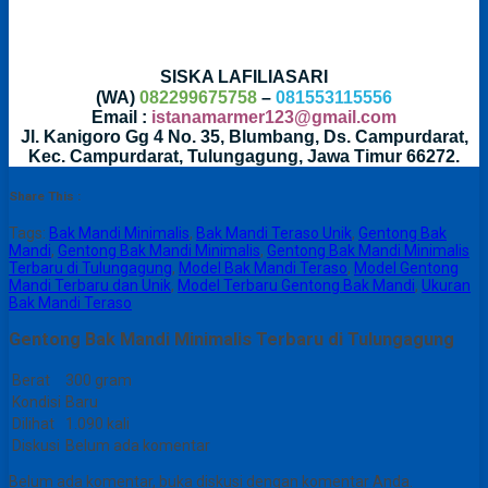
SISKA LAFILIASARI
(WA)
082299675758
–
081553115556
Email :
istanamarmer123@gmail.com
Jl. Kanigoro Gg 4 No. 35, Blumbang, Ds. Campurdarat,
Kec. Campurdarat, Tulungagung, Jawa Timur 66272.
Share This :
Tags:
Bak Mandi Minimalis
,
Bak Mandi Teraso Unik
,
Gentong Bak
Mandi
,
Gentong Bak Mandi Minimalis
,
Gentong Bak Mandi Minimalis
Terbaru di Tulungagung
,
Model Bak Mandi Teraso
,
Model Gentong
Mandi Terbaru dan Unik
,
Model Terbaru Gentong Bak Mandi
,
Ukuran
Bak Mandi Teraso
Gentong Bak Mandi Minimalis Terbaru di Tulungagung
Berat
300 gram
Kondisi
Baru
Dilihat
1.090 kali
Diskusi
Belum ada komentar
Belum ada komentar, buka diskusi dengan komentar Anda.