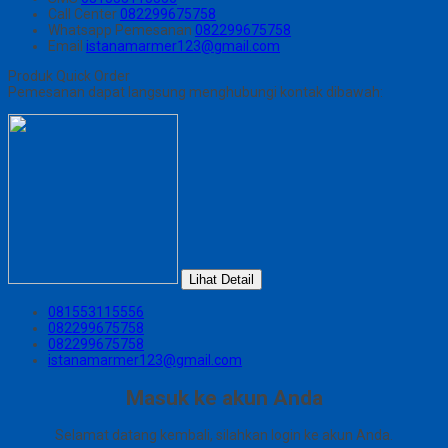
Call Center
082299675758
Whatsapp
Pemesanan
082299675758
Email
istanamarmer123@gmail.com
Produk Quick Order
Pemesanan dapat langsung menghubungi kontak dibawah:
Lihat Detail
081553115556
082299675758
082299675758
istanamarmer123@gmail.com
Masuk ke akun Anda
Selamat datang kembali, silahkan login ke akun Anda.