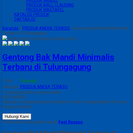
PRODUK VANDEL
PRODUK WALL CLAUDING
PRODUK WASTAFEL
KATALOG PRODUK
DAFTAR ISI
Beranda
»
PRODUK ANEKA TERASO
»
Gentong Bak Mandi Minimalis
Terbaru di Tulungagung
click image to preview
activate zoom
Gentong Bak Mandi Minimalis
Terbaru di Tulungagung
Stok
Tersedia
Kategori
PRODUK ANEKA TERASO
Tentukan pilihan yang tersedia!
INFO HARGA
Silahkan menghubungi kontak kami untuk mendapatkan informasi
harga produk ini.
Hubungi Kami
Pemesanan yang lebih cepat!
Fast Respon
Gentong Bak Mandi Minimalis Terbaru di