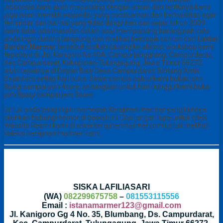
indonesia.kami akan mepacking dengan aman dan tentunya kami
juga akan memilih exspedisi yang cocok,aman dan berkwalitas agar
terhindar dari hal-hal yang tidak diinginkan.dan sejak tahun 2009
kami tidak ada masalah dalam soal mempacking barang,nah kalo
anda ingin datang langsung dan melihat berbagai contoh dari
Lantai
Border Marmer
tersebut silakan datang ke alamat workshop kami
tepatnya di Jln. Kanigoro No.40A, Campurjanggrang, Campurdarat,
Kec.Campurdarat, Kabupaten Tulungagung, Jawa Timur 66272,
lebih tepatnya di Depan Bale Desa Campurdarat. Bintang Antik
Sejahtera setiap hari buka. Senin sampai sabtu kami bukak jam
8pagi sampai jam 4sore, sedangkan untuk hari minggu kami buka
jam 8pagi sampai jam 3sore.
Untuk anda yang ingin memesan Kerajinan marmer yang lainnya
silahkan hubungi nomor di bawah ini. Dan jangan lupa untuk chek
Website Resmi kami di www.kerajinanmarmer.com untuk melihat
koleksi kerajinan marmer kami .
SISKA LAFILIASARI
(WA)
082299675758
–
081553115556
Email :
istanamarmer123@gmail.com
Jl. Kanigoro Gg 4 No. 35, Blumbang, Ds. Campurdarat,