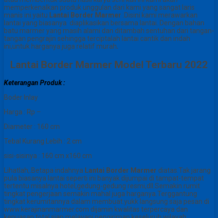
memperkenalkan produk unggulan dari kami yang sangat laris
manis ini yaitu
Lantai Border Marmer
.Disini kami merawarkan
lantai yang biasanya diaplikasikan bersama lantai. Dengan bahan
batu marmer yang masih alami dan ditambah sentuhan dari tangan-
tangan pengrajin sehingga terciptalah lantai cantik dan indah
ini,untuk harganya juga relatif murah
.
Lantai Border Marmer Model Terbaru 2022
Keterangan Produk :
Boder Inlay
Harga : Rp –
Diameter : 160 cm
Tebal Kurang Lebih : 2 cm
sisi-sisinya : 160 cm x160 cm
Lihatlah,.Betapa indahnya
Lantai Border Marmer
diatas.Tak jarang
pula biasanya lantai seperti ini banyak dijumpai di tampat-tempat
tertentu misalnya hotel,gedung-gedung resmi,dll.Semakin rumit
tingkat pengerjaan semakin mahal juga harganya.Terggantung
tingkat kerumitannya dalam membuat.yukk langsung saja pesan di
www.kerajinanmarmer.com dijamin kwalitas terpercaya dan
kepuasan total siap melayani pengiriman keseluruh wilayah