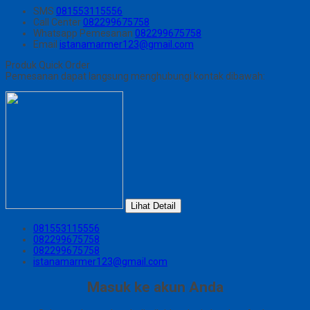
SMS
081553115556
Call Center
082299675758
Whatsapp
Pemesanan
082299675758
Email
istanamarmer123@gmail.com
Produk Quick Order
Pemesanan dapat langsung menghubungi kontak dibawah:
Lihat Detail
081553115556
082299675758
082299675758
istanamarmer123@gmail.com
Masuk ke akun Anda