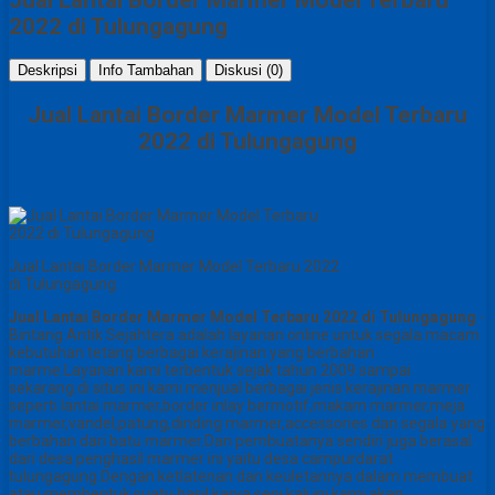
2022 di Tulungagung
Deskripsi
Info Tambahan
Diskusi (0)
Jual Lantai Border Marmer Model Terbaru
2022 di Tulungagung
Jual Lantai Border Marmer Model Terbaru 2022
di Tulungagung
Jual Lantai Border Marmer Model Terbaru 2022 di Tulungagung
-
Bintang Antik Sejahtera adalah layanan online untuk segala macam
kebutuhan tetang berbagai kerajinan yang berbahan
marme.Layanan kami terbentuk sejak tahun 2009 sampai
sekarang.di situs ini kami menjual berbagai jenis kerajinan marmer
seperti lantai marmer,border inlay bermotif,makam marmer,meja
marmer,vandel,patung,dinding marmer,accessories dan segala yang
berbahan dari batu marmer.Dan pembuatanya sendiri juga berasal
dari desa penghasil marmer ini yaitu desa campurdarat
tulungagung.Dengan ketlatenan dan keuletannya dalam membuat
atau membentuk suatu hasil karya seni kali ini kami akan