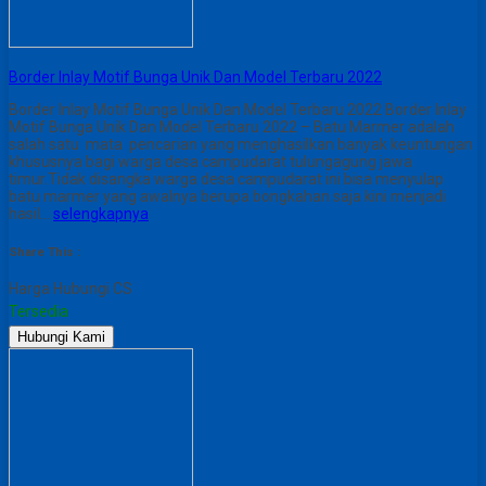
Border Inlay Motif Bunga Unik Dan Model Terbaru 2022
Border Inlay Motif Bunga Unik Dan Model Terbaru 2022 Border Inlay
Motif Bunga Unik Dan Model Terbaru 2022 – Batu Marmer adalah
salah satu mata pencarian yang menghasilkan banyak keuntungan
khususnya bagi warga desa campudarat tulungagung jawa
timur.Tidak disangka warga desa campudarat ini bisa menyulap
batu marmer yang awalnya berupa bongkahan saja kini menjadi
hasil…
selengkapnya
Share This :
Harga Hubungi CS
Tersedia
Hubungi Kami