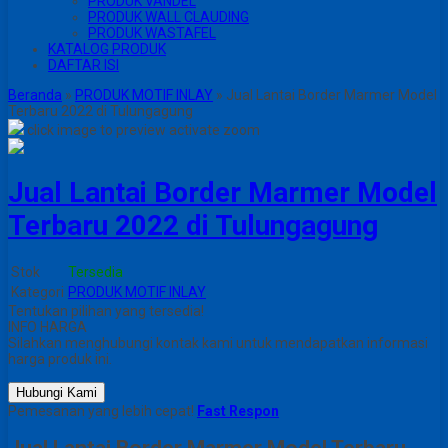
PRODUK VANDEL
PRODUK WALL CLAUDING
PRODUK WASTAFEL
KATALOG PRODUK
DAFTAR ISI
Beranda
»
PRODUK MOTIF INLAY
»
Jual Lantai Border Marmer Model
Terbaru 2022 di Tulungagung
click image to preview
activate zoom
Jual Lantai Border Marmer Model
Terbaru 2022 di Tulungagung
Stok
Tersedia
Kategori
PRODUK MOTIF INLAY
Tentukan pilihan yang tersedia!
INFO HARGA
Silahkan menghubungi kontak kami untuk mendapatkan informasi
harga produk ini.
Hubungi Kami
Pemesanan yang lebih cepat!
Fast Respon
Jual Lantai Border Marmer Model Terbaru