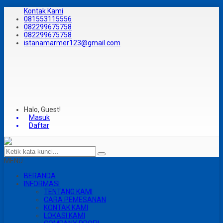
Kontak Kami
081553115556
082299675758
082299675758
istanamarmer123@gmail.com
Halo, Guest!
Masuk
Daftar
MENU
BERANDA
INFORMASI
TENTANG KAMI
CARA PEMESANAN
KONTAK KAMI
LOKASI KAMI