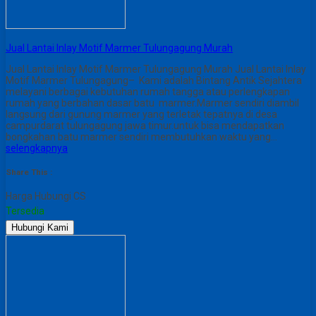
Jual Lantai Inlay Motif Marmer Tulungagung Murah
Jual Lantai Inlay Motif Marmer Tulungagung Murah Jual Lantai Inlay
Motif Marmer Tulungagung– Kami adalah Bintang Antik Sejahtera
melayani berbagai kebutuhan rumah tangga atau perlengkapan
rumah yang berbahan dasar batu marmer.Marmer sendiri diambil
langsung dari gunung marmer yang terletak tepatnya di desa
campurdarat tulungagung jawa timur.untuk bisa mendapatkan
bongkahan batu marmer sendiri membutuhkan waktu yang…
selengkapnya
Share This :
Harga Hubungi CS
Tersedia
Hubungi Kami