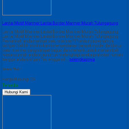
Lantai Motif Marmer Lantai Border Marmer Murah Tulungagung
Lantai Motif Marmer Lantai Border Marmer Murah Tulungagung
Lantai Motif Marmer Lantai Border Marmer Murah Tulungagung –
Pernahkah anda melihat batu marmer???tentunya pernah ya
sis/gan.Nahhh ini nihh kami menyediakan banyak model dari batu-
batu marmer yang sangat bagus dan menarik untuk menambah
hiasan rumah anda atau untuk melengkapi aneka prabotan rumah
tangga anda sis/gan.Tau engga sih…
selengkapnya
Share This :
Harga Hubungi CS
Tersedia
Hubungi Kami