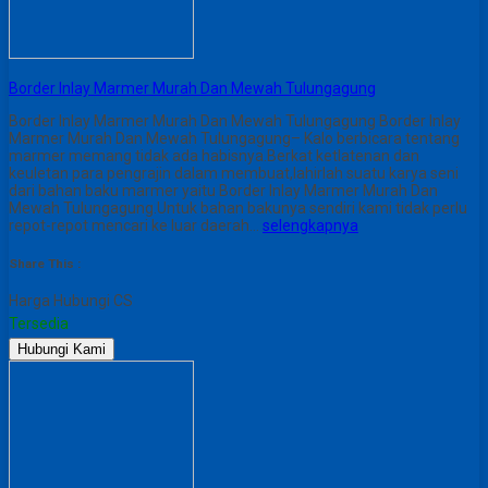
Border Inlay Marmer Murah Dan Mewah Tulungagung
Border Inlay Marmer Murah Dan Mewah Tulungagung Border Inlay
Marmer Murah Dan Mewah Tulungagung– Kalo berbicara tentang
marmer memang tidak ada habisnya.Berkat ketlatenan dan
keuletan para pengrajin dalam membuat,lahirlah suatu karya seni
dari bahan baku marmer yaitu Border Inlay Marmer Murah Dan
Mewah Tulungagung.Untuk bahan bakunya sendiri kami tidak perlu
repot-repot mencari ke luar daerah…
selengkapnya
Share This :
Harga Hubungi CS
Tersedia
Hubungi Kami