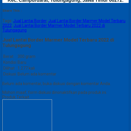
Kec. Campurdarat, Tulungagung, Jawa Timur 66272.
Share This :
Tags:
Jual Lantai Border
,
Jual Lantai Border Marmer Model Terbaru
2022
,
Jual Lantai Border Marmer Model Terbaru 2022 di
Tulungagung
Jual Lantai Border Marmer Model Terbaru 2022 di
Tulungagung
Berat
300 gram
Kondisi
Baru
Dilihat
1.277 kali
Diskusi
Belum ada komentar
Belum ada komentar, buka diskusi dengan komentar Anda.
Mohon maaf, form diskusi dinonaktifkan pada produk ini.
Produk Terkait