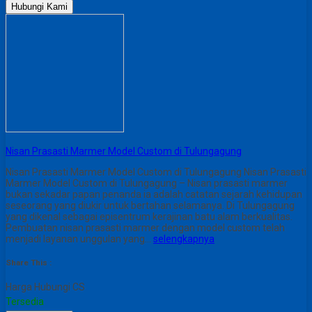
Hubungi Kami
Nisan Prasasti Marmer Model Custom di Tulungagung
Nisan Prasasti Marmer Model Custom di Tulungagung Nisan Prasasti
Marmer Model Custom di Tulungagung – Nisan prasasti marmer
bukan sekadar papan penanda ia adalah catatan sejarah kehidupan
seseorang yang diukir untuk bertahan selamanya. Di Tulungagung
yang dikenal sebagai episentrum kerajinan batu alam berkualitas.
Pembuatan nisan prasasti marmer dengan model custom telah
menjadi layanan unggulan yang…
selengkapnya
Share This :
Harga Hubungi CS
Tersedia