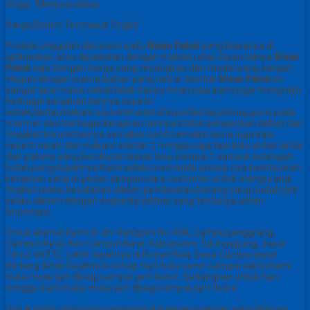
tinggi : Menyesuaikan
Harga Belum Termasuk Ongkir
Produk unggulan dari kami yaitu
Nisan Patok
yang biasanya di
aplikasikan atau dipadukan dengan makam,atau bisan hanya
Nisan
Patok
saja.Dengan harga yang terjangkau dan model yang sangat
elegan,dengan warna bahan yang netral. Bentuk
Nisan Patok
ini
sangat laris manis sekali tidak hanya nisan saja kami juga mengrajin
berbagai kerajinan lainnya seperti
asbak,lantai,makam,souvenir,wastafel,pedestal,patung,gucci,piala
marmer dan berbagai kerajinan lainnya.Untuk pengerjaan dilihat dari
tinggkat kerumitannya semakin rumit semakin lama juga kalo
seperti nisan dan makam sekitar 2 minggu saja,tapi kalo untuk lantai
dan patung yang berukuran besar bisa sampai 1 sampai setengah
bulan pengerjaannya.Kami selalu memandu proses nya pembuatan
kerajinan yang di pesan dengan para customer untuk mengurangi
tingkat resiko kesalahan dalam pembuatan,barang yang sudah jadi
selalu dikirim dengan exspedisi pilihan yang tentunya aman
terpecaya.
Untuk alamat kami di Jln. Kanigoro No.40A, Campurjanggrang,
Campurdarat, Kec.Campurdarat, Kabupaten Tulungagung, Jawa
Timur 66272. Lebih tepatnya di Depan Bale Desa Campurdarat.
Bintang Antik Sejahtera setiap hari buka senin sampai sabtu kami
buka mulai jam 8pagi sampai jam 4sore. Sedangkan untuk hari
minggu kami buka mulai jam 8pagi sampai jam 3sore.
Untuk anda yang ingin memesan Kerajinan marmer yang lainnya