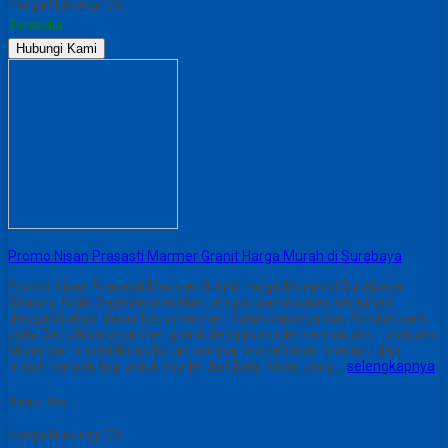
Harga Hubungi CS
Tersedia
Hubungi Kami
Promo Nisan Prasasti Marmer Granit Harga Murah di Surabaya
Promo Nisan Prasasti Marmer Granit Harga Murah di Surabaya
Bintang Antik Sejahtera adalah tempat pembuatan kerajinan
dengan bahan dasar batu marmer. Salah satunya dari Produk kami
yaitu Batu Nisan marmer granit dengan model bermacam – macam.
Mulai dari model Nisan Kotak sampai model nisan prasasti dan
masih banyak lagi untuk model dari Batu Nisan yang…
selengkapnya
Share This :
Harga Hubungi CS