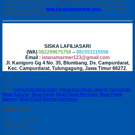
silahkan hubungi nomor di bawah ini. Dan jangan lupa untuk chek
Website Resmi kami di
www.kerajinanmarmer.com
untuk melihat
koleksi kerajinan marmer kami .
SISKA LAFILIASARI
(WA)
082299675758
–
081553115556
Email :
istanamarmer123@gmail.com
Jl. Kanigoro Gg 4 No. 35, Blumbang, Ds. Campurdarat,
Kec. Campurdarat, Tulungagung, Jawa Timur 66272.
Share This :
Tags:
Harga Batu Nisan Islam
,
Harga Batu Nisan Jakarta
,
Harga Batu
Nisan Kuburan
,
Nisan Patok
,
Nisan Patok Kembang
,
Nisan Patok
Marmer
,
Nisan Patok Marmer Kembang
Nisan Patok
Berat
300 gram
Kondisi
Baru
Dilihat
1.193 kali