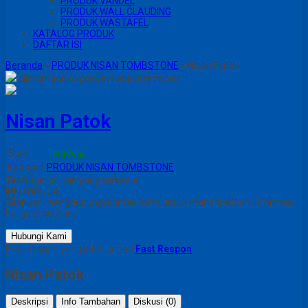
PRODUK VANDEL
PRODUK WALL CLAUDING
PRODUK WASTAFEL
KATALOG PRODUK
DAFTAR ISI
Beranda
»
PRODUK NISAN TOMBSTONE
»
Nisan Patok
click image to preview
activate zoom
Nisan Patok
Stok
Tersedia
Kategori
PRODUK NISAN TOMBSTONE
Tentukan pilihan yang tersedia!
INFO HARGA
Silahkan menghubungi kontak kami untuk mendapatkan informasi
harga produk ini.
Hubungi Kami
Pemesanan yang lebih cepat!
Fast Respon
Nisan Patok
Deskripsi
Info Tambahan
Diskusi (0)