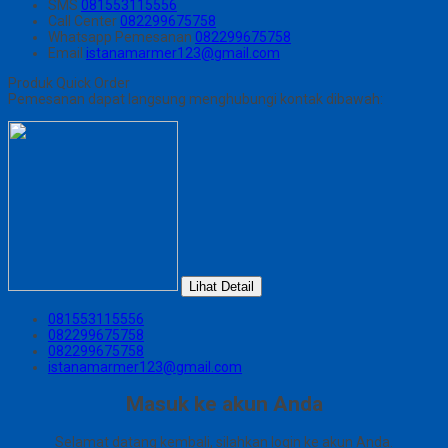
SMS
081553115556
Call Center
082299675758
Whatsapp
Pemesanan
082299675758
Email
istanamarmer123@gmail.com
Produk Quick Order
Pemesanan dapat langsung menghubungi kontak dibawah:
Lihat Detail
081553115556
082299675758
082299675758
istanamarmer123@gmail.com
Masuk ke akun Anda
Selamat datang kembali, silahkan login ke akun Anda.