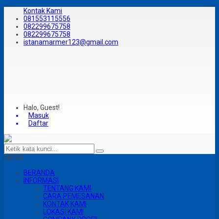
Kontak Kami
081553115556
082299675758
082299675758
istanamarmer123@gmail.com
Halo, Guest!
Masuk
Daftar
MENU
BERANDA
INFORMASI
TENTANG KAMI
CARA PEMESANAN
KONTAK KAMI
LOKASI KAMI