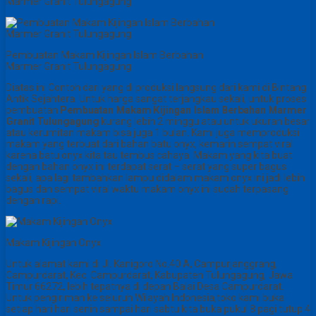
Marmer Granit Tulungagung
Pembuatan Makam Kijingan Islam Berbahan
Marmer Granit Tulungagung
Diatas ini Contoh dari yang di produksi langsung dari kami di Bintang
Antik Sejahtera. Untuk harga sangat terjangkau sekali, untuk proses
pembuatan
Pembuatan Makam Kijingan Islam Berbahan Marmer
Granit Tulungagung
kurang lebih 2 minggu atau untuk ukuran besar
atau kerumitan makam bisa juga 1 bulan. Kami juga memproduksi
makam yang terbuat dari bahan batu onyx, kemarin sempat viral
karena batu onyx kita tau tembus cahaya. Makam yang kita buat
dengan bahan onyx ini terdapat serat – serat yang super bagus
sekali, apa lagi tambahkan lampu didalam makam onyx ini jadi lebih
bagus dan sempat viral waktu makam onyx ini sudah terpasang
dengan rapi.
Makam Kijingan Onyx
Untuk alamat kami di Jl. Kanigoro No.40 A, Campurjanggrang,
Campurdarat, Kec. Campurdarat, Kabupaten Tulungagung, Jawa
Timur 66272, lebih tepatnya di depan Balai Desa Campurdarat.
Untuk pengiriman ke seluruh Wilayah Indonesia,toko kami buka
setiap hari hari senin sampai hari sabtu kita buka pukul 8 pagi tutup 4