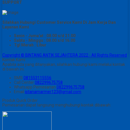
SUPPORT
Silahkan Hubungi Customer Service Kami Di Jam Kerja Dan
Layanan Kami
Senin - Juma'at : 08.00 s/d 21.00
Sabtu - Minggu : 08.00 s/d 16.00
Tgl Merah : Libur
Copyright © BINTANG ANTIK SEJAHTERA 2022 - All Rights Reserved
Kontak Kami
Apabila ada yang ditanyakan, silahkan hubungi kami melalui kontak
di bawah ini.
SMS
081553115556
Call Center
082299675758
Whatsapp
Pemesanan
082299675758
Email
istanamarmer123@gmail.com
Produk Quick Order
Pemesanan dapat langsung menghubungi kontak dibawah: