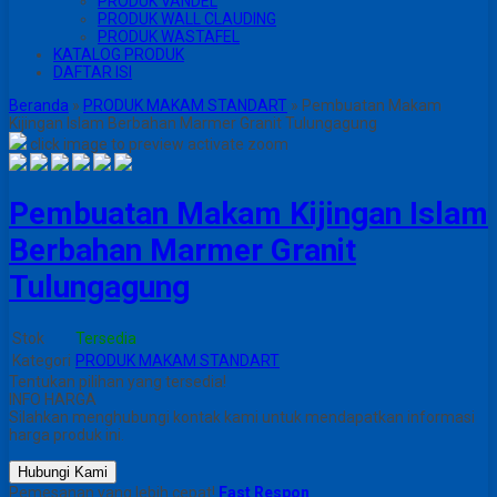
PRODUK VANDEL
PRODUK WALL CLAUDING
PRODUK WASTAFEL
KATALOG PRODUK
DAFTAR ISI
Beranda
»
PRODUK MAKAM STANDART
»
Pembuatan Makam
Kijingan Islam Berbahan Marmer Granit Tulungagung
click image to preview
activate zoom
Pembuatan Makam Kijingan Islam
Berbahan Marmer Granit
Tulungagung
Stok
Tersedia
Kategori
PRODUK MAKAM STANDART
Tentukan pilihan yang tersedia!
INFO HARGA
Silahkan menghubungi kontak kami untuk mendapatkan informasi
harga produk ini.
Hubungi Kami
Pemesanan yang lebih cepat!
Fast Respon