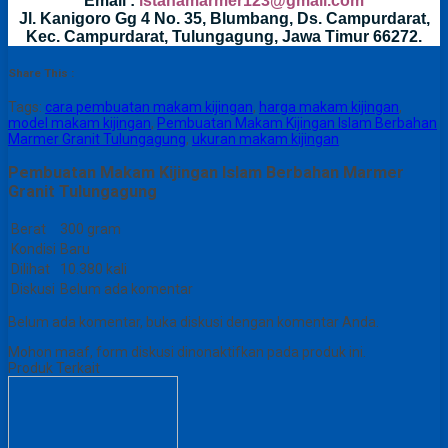
Email :
istanamarmer123@gmail.com
Jl. Kanigoro Gg 4 No. 35, Blumbang, Ds. Campurdarat,
Kec. Campurdarat, Tulungagung, Jawa Timur 66272.
Share This :
Tags:
cara pembuatan makam kijingan
,
harga makam kijingan
,
model makam kijingan
,
Pembuatan Makam Kijingan Islam Berbahan
Marmer Granit Tulungagung
,
ukuran makam kijingan
Pembuatan Makam Kijingan Islam Berbahan Marmer
Granit Tulungagung
Berat
300 gram
Kondisi
Baru
Dilihat
10.380 kali
Diskusi
Belum ada komentar
Belum ada komentar, buka diskusi dengan komentar Anda.
Mohon maaf, form diskusi dinonaktifkan pada produk ini.
Produk Terkait