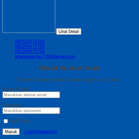
Lihat Detail
081553115556
082299675758
082299675758
istanamarmer123@gmail.com
Masuk ke akun Anda
Selamat datang kembali, silahkan login ke akun Anda.
Alamat Email
Password
Ingat Saya
Lupa Password?
Masuk