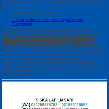
sore,sedangkan untuk hari minggu kita buka pukul 8 pagi tutup 3
sore.
Yukk Kunjungi Juga Koleksi Kami
Jual Harga Makam Granit, Harga Kijing Marmer
Tulungagung
Untuk pembuatan nama almarhum serta tanggal lahir dan
meninggal kita tatah jadi untuk tulisannya kita jamin tidak akan
hilang. Untuk kaligrafi di
Pembuatan Makam Kijingan Islam
Berbahan Marmer Granit Tulungagung
juga sama kita tatah
dengan rapi, untuk prosesnya kita membutuhkan ketelitian supaya
hasilnya maksimal. Untuk makam yang ready juga ada dengan
ukuran 160 x 60 dengan model yang berbeda bisa langsung datang
langsung di toko kami untuk sekedar melihat – melihat.
Selain
Pembuatan Makam Kijingan Islam Berbahan Marmer
Granit Tulungagung
kami juga memproduksi berbagai kerajinan
dari batu alam yang super cantik – cantik biasanya untuk oleh – oleh
khas Tulungagung.
SISKA LAFILIASARI
(WA)
082299675758
–
081553115556