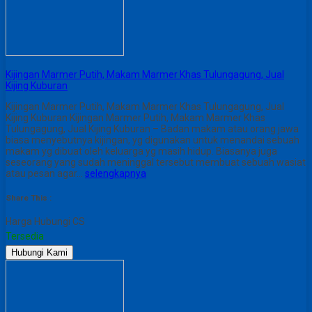
Kijingan Marmer Putih, Makam Marmer Khas Tulungagung, Jual
Kijing Kuburan
Kijingan Marmer Putih, Makam Marmer Khas Tulungagung, Jual
Kijing Kuburan Kijingan Marmer Putih, Makam Marmer Khas
Tulungagung, Jual Kijing Kuburan – Badan makam atau orang jawa
biasa menyebutnya kijingan, yg digunakan untuk menandai sebuah
makam yg dibuat oleh keluarga yg masih hidup. Biasanya juga
seseorang yang sudah meninggal tersebut membuat sebuah wasiat
atau pesan agar…
selengkapnya
Share This :
Harga Hubungi CS
Tersedia
Hubungi Kami