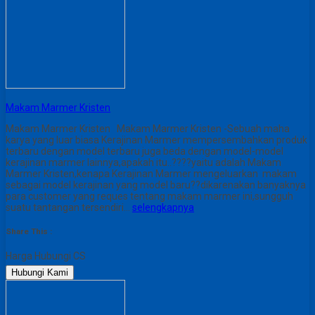
Makam Marmer Kristen
Makam Marmer Kristen Makam Marmer Kristen -Sebuah maha
karya yang luar biasa Kerajinan Marmer mempersembahkan produk
terbaru dengan model terbaru juga beda dengan model-model
kerajinan marmer lainnya,apakah itu..????yaitu adalah Makam
Marmer Kristen,kenapa Kerajinan Marmer mengeluarkan makam
sebagai model kerajinan yang model baru??dikarenakan banyaknya
para customer yang reques tentang makam marmer ini,sungguh
suatu tantangan tersendiri…
selengkapnya
Share This :
Harga Hubungi CS
Hubungi Kami