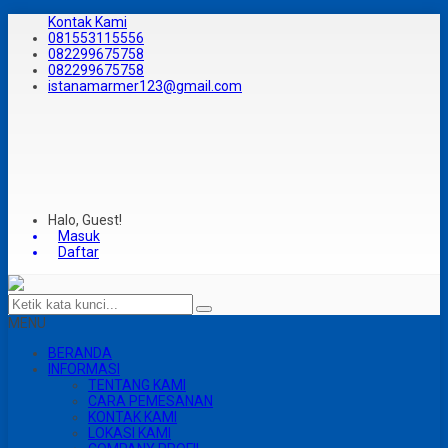
Kontak Kami
081553115556
082299675758
082299675758
istanamarmer123@gmail.com
Halo, Guest!
Masuk
Daftar
MENU
BERANDA
INFORMASI
TENTANG KAMI
CARA PEMESANAN
KONTAK KAMI
LOKASI KAMI