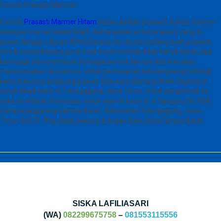
Contoh Prasasti Marmer
Contoh
Prasasti Marmer Hitam
diatas adalah prasasti bahan marmer
deangan warna tulisan hitam. Kebanyakan untuk prasasti yang di
pesan dengan ukuran 40×60 karena itu ukuran sedang buat prasasti.
Untuk prasasti bisa juga di buat model bentuk tidak hanya kotak saja
kami juga bisa membuat berbagai bentuk lainnya dan kita akan
menyesuaikan ukurannya. Untuk pemesanan bisa langsung hubungi
kami atau bisa langsung juga ke toko kami Bintang Antik Sejahtera
untuk lokasi kami di Tulungagung Jawa Timur, Untuk pengiriman ke
seluruh wilayah Indonesia. Untuk alamat kami di Jl. Kanigoro No.40A,
Campurjanggrang Campurdarat , Kabupaten Tulungagung, Jawa
Timur 66272. Atau lebih pasnya di depan Bale Desa Campurdarat.
SISKA LAFILIASARI
(WA)
082299675758
–
081553115556