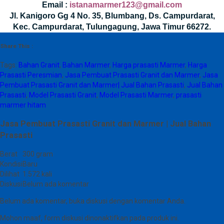
Email :
istanamarmer123@gmail.com
Jl. Kanigoro Gg 4 No. 35, Blumbang, Ds. Campurdarat,
Kec. Campurdarat, Tulungagung, Jawa Timur 66272.
Share This :
Tags:
Bahan Granit
,
Bahan Marmer
,
Harga prasasti Marmer
,
Harga
Prasasti Peresmian
,
Jasa Pembuat Prasasti Granit dan Marmer
,
Jasa
Pembuat Prasasti Granit dan Marmer| Jual Bahan Prasasti
,
Jual Bahan
Prasasti
,
Model Prasasti Granit
,
Model Prasasti Marmer
,
prasasti
marmer hitam
Jasa Pembuat Prasasti Granit dan Marmer | Jual Bahan
Prasasti
Berat
300 gram
Kondisi
Baru
Dilihat
1.572 kali
Diskusi
Belum ada komentar
Belum ada komentar, buka diskusi dengan komentar Anda.
Mohon maaf, form diskusi dinonaktifkan pada produk ini.