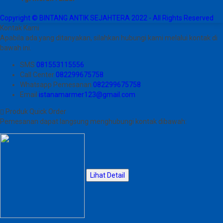
Copyright © BINTANG ANTIK SEJAHTERA 2022 - All Rights Reserved
Kontak Kami
Apabila ada yang ditanyakan, silahkan hubungi kami melalui kontak di
bawah ini.
SMS
081553115556
Call Center
082299675758
Whatsapp
Pemesanan
082299675758
Email
istanamarmer123@gmail.com
Produk Quick Order
Pemesanan dapat langsung menghubungi kontak dibawah:
Lihat Detail