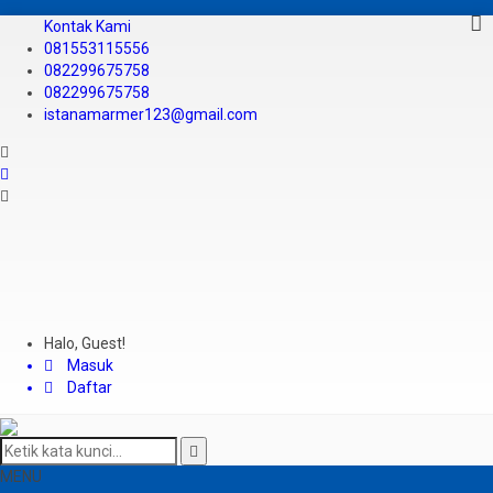
Kontak Kami
081553115556
082299675758
082299675758
istanamarmer123@gmail.com
Halo, Guest!
Masuk
Daftar
MENU