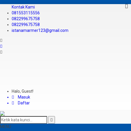
Kontak Kami
081553115556
082299675758
082299675758
istanamarmer123@gmail.com
Halo, Guest!
Masuk
Daftar
MENU