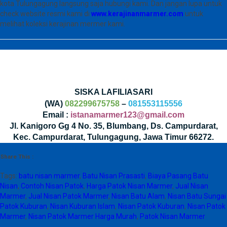
kota Tulungagung langsung saja hubungi kami. Dan jangan lupa untuk
check website resmi kami di
www.kerajinanmarmer.com
untuk
melihat koleksi kerajinan mermer kami.
SISKA LAFILIASARI
(WA)
082299675758
–
081553115556
Email :
istanamarmer123@gmail.com
Jl. Kanigoro Gg 4 No. 35, Blumbang, Ds. Campurdarat,
Kec. Campurdarat, Tulungagung, Jawa Timur 66272.
Share This :
Tags:
batu nisan marmer
,
Batu Nisan Prasasti
,
Biaya Pasang Batu
Nisan
,
Contoh Nisan Patok
,
Harga Patok Nisan Marmer
,
Jual Nisan
Marmer
,
Jual Nisan Patok Marmer
,
Nisan Batu Alam
,
Nisan Batu Sungai
Patok Kuburan
,
Nisan Kuburan Islam
,
Nisan Patok Kuburan
,
Nisan Patok
Marmer
,
Nisan Patok Marmer Harga Murah
,
Patok Nisan Marmer