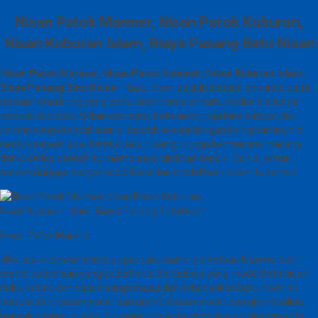
Nisan Patok Marmer, Nisan Patok Kuburan,
Nisan Kuburan Islam, Biaya Pasang Batu Nisan
Nisan Patok Marmer, Nisan Patok Kuburan, Nisan Kuburan Islam,
Biaya Pasang Batu Nisan
– Batu nisan adalah sebuah penanda pada
makam atau kijing yang bertuliskan nama almarhum dan biasanya
terbuat dari batu. Selain dari batu, batu nisan juga bisa terbuat dari
semen yang di cetak atau di bentuk sesuai dengan keinginan ingin di
bentuk seperti apa. Bentuk batu nisan pun juga bermacam-macam,
dan disetiap daerah itu mempunyai ciri khas sendiri. Dan di jaman
modern ini juga banyak modifikasi dari model batu nisan itu sendiri.
Nisan Patok Marmer
Jika kita melewati komplek pemakaman di perkotaan kita melihat
model batu nisan yang sederhana. Bentuknya yang model batu nisan
buku, kotak, dan batu nisan prasasti dan kebanyakan batu nisan itu
terbuat dari batu marmer dan granit. Batu marmer dan granit paling
banyak ditemui di kota Tulungagung, kota yang disebut dengan kota