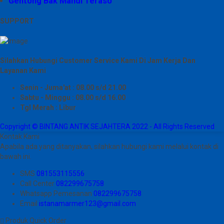
Gentong Bak Mandi Teraso
SUPPORT
Silahkan Hubungi Customer Service Kami Di Jam Kerja Dan
Layanan Kami
Senin - Juma'at : 08.00 s/d 21.00
Sabtu - Minggu : 08.00 s/d 16.00
Tgl Merah : Libur
Copyright © BINTANG ANTIK SEJAHTERA 2022 - All Rights Reserved
Kontak Kami
Apabila ada yang ditanyakan, silahkan hubungi kami melalui kontak di
bawah ini.
SMS
081553115556
Call Center
082299675758
Whatsapp
Pemesanan
082299675758
Email
istanamarmer123@gmail.com
Produk Quick Order