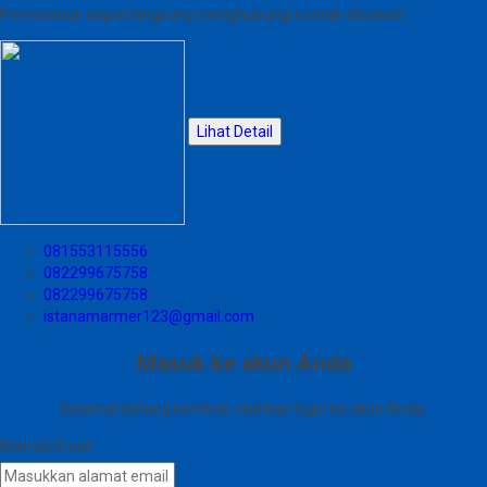
Pemesanan dapat langsung menghubungi kontak dibawah:
Lihat Detail
081553115556
082299675758
082299675758
istanamarmer123@gmail.com
Masuk ke akun Anda
Selamat datang kembali, silahkan login ke akun Anda.
Alamat Email