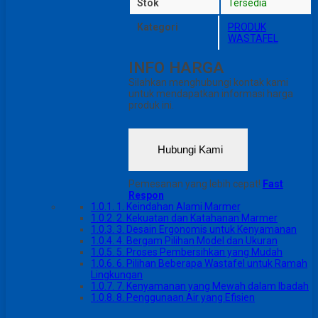
Stok
Tersedia
Kategori
PRODUK
WASTAFEL
INFO HARGA
Silahkan menghubungi kontak kami
untuk mendapatkan informasi harga
produk ini.
Hubungi Kami
Pemesanan yang lebih cepat!
Fast
Respon
1.0.1.
1. Keindahan Alami Marmer
1.0.2.
2. Kekuatan dan Katahanan Marmer
1.0.3.
3. Desain Ergonomis untuk Kenyamanan
1.0.4.
4. Bergam Pilihan Model dan Ukuran
1.0.5.
5. Proses Pembersihkan yang Mudah
1.0.6.
6. Pilihan Beberapa Wastafel untuk Ramah
Lingkungan
1.0.7.
7. Kenyamanan yang Mewah dalam Ibadah
1.0.8.
8. Penggunaan Air yang Efisien