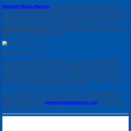
Wastafel Wudhu Marmer
bukan sekadar tempat untuk mencuci
tangan, tetapi juga sebuah pernyataan keindahan, ketenangan, dan
kesejukan dalam beribadah. Memadukan estetika marmer dengan
fungsionalitas yang optimal, wastafel wudhu ini memberikan nilai
tambah dalam setiap ruang wudhu. Dalam setiap monem suci,
Wastafel Wudhu Marmer
menjadi teman setia yang mencerminkan
keagungan dan keindahan ibadah.
Wastafel Marmer Putih
Untuk alaamat kami di Jln. Kanigoro No.40A, Campurjanggrang,
Campurdarat, Kec.Campurdarat, Kabupaten Tulungagung, Jawa
Timur 66272. Lebih tepatnya di Depan Bale Desa Campurdarat.
Bintang Antik Sejahtera setiap hari buka senin sampai sabtu kami
buka mulai jam 8pagi sampai 4sore. Sedangkan untuk hari minggu
kami buka mulai jam 8pagi sampai jam 3sore.
Untuk anda yang ingin memesan Kerajinan marmer yang lainnya
silahkan hubungi nomor di bawah ini. Dan jangan lupa untuk chek
Website Resmi kami di
www.kerajinanmarmer.com
untuk melihat
koleksi kerajinan marmer kami .