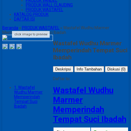
PRODUK VANDEL
PRODUK WALL CLAUDING
PRODUK WASTAFEL
KATALOG PRODUK
DAFTAR ISI
Beranda
»
PRODUK WASTAFEL
»
Wastafel Wudhu Marmer
Memperindah Tempat Suci Ibadah
click image to preview
Wastafel Wudhu Marmer
Memperindah Tempat Suci
Ibadah
Deskripsi
Info Tambahan
Diskusi (0)
Daftar Isi
1.
Wastafel
Wastafel Wudhu
Wudhu Marmer
Memperindah
Marmer
Tempat Suci
Ibadah
Memperindah
Tempat Suci Ibadah