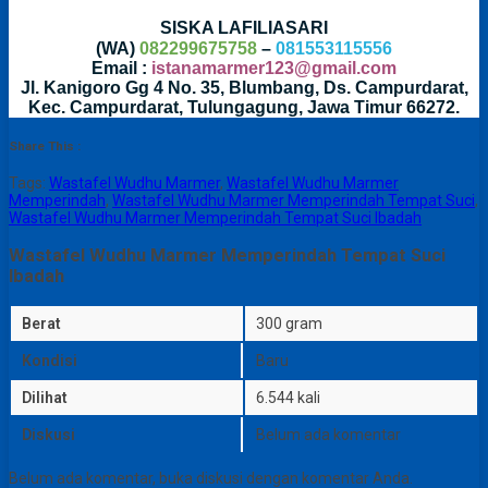
SISKA LAFILIASARI
(WA)
082299675758
–
081553115556
Email :
istanamarmer123@gmail.com
Jl. Kanigoro Gg 4 No. 35, Blumbang, Ds. Campurdarat,
Kec. Campurdarat, Tulungagung, Jawa Timur 66272.
Share This :
Tags:
Wastafel Wudhu Marmer
,
Wastafel Wudhu Marmer
Memperindah
,
Wastafel Wudhu Marmer Memperindah Tempat Suci
,
Wastafel Wudhu Marmer Memperindah Tempat Suci Ibadah
Wastafel Wudhu Marmer Memperindah Tempat Suci
Ibadah
Berat
300 gram
Kondisi
Baru
Dilihat
6.544 kali
Diskusi
Belum ada komentar
Belum ada komentar, buka diskusi dengan komentar Anda.