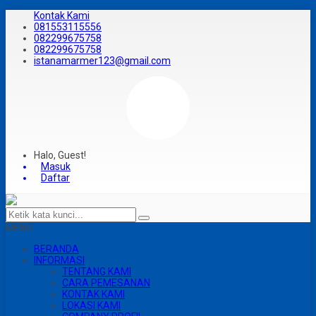
Kontak Kami
081553115556
082299675758
082299675758
istanamarmer123@gmail.com
Halo, Guest!
Masuk
Daftar
MENU
BERANDA
INFORMASI
TENTANG KAMI
CARA PEMESANAN
KONTAK KAMI
LOKASI KAMI