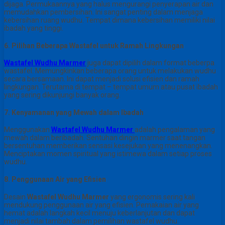
dijaga. Permukaannya yang halus mengurangi penyerapan air dan
memudahkan pembersihan. Ini sangat penting dalam menjaga
kebersihan ruang wudhu. Tempat dimana kebersihan memiliki nilai
ibadah yang tinggi.
6. Pilihan Beberapa Wastafel untuk Ramah Lingkungan
Wastafel Wudhu Marmer
juga dapat dipilih dalam format beberpa
wastafel. Memungkinkan beberapa orang untuk melakukan wudhu
secara bersamaan. Ini dapat menjadi solusi efisien dan ramah
lingkungan. Terutama di tempat – tempat umum atau pusat ibadah
yang sering dikunjungi banyak orang.
7. Kenyamanan yang Mewah dalam Ibadah
Menggunakan
Wastafel Wudhu Marmer
adalah pengalaman yang
mewah dalam beribadah. Sentuhan dingin marmer saat tangan
bersentuhan memberikan sensasi kesejukan yang menenangkan.
Menciptakan momen spiritual yang istimewa dalam setiap proses
wudhu.
8. Penggunaan Air yang Efisien
Desain
Wastafel Wudhu Marmer
yang ergonomis sering kali
mendukung penggunaan air yang efisien. Pemakaian air yang
hemat adalah langkah kecil menuju keberlanjutan dan dapat
menjadi nilai tambah dalam pemilihan wastafel wudhu.