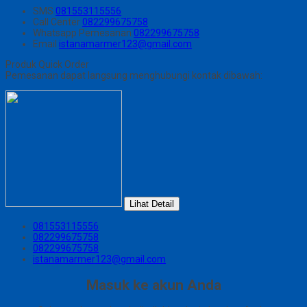
SMS
081553115556
Call Center
082299675758
Whatsapp
Pemesanan
082299675758
Email
istanamarmer123@gmail.com
Produk Quick Order
Pemesanan dapat langsung menghubungi kontak dibawah:
Lihat Detail
081553115556
082299675758
082299675758
istanamarmer123@gmail.com
Masuk ke akun Anda