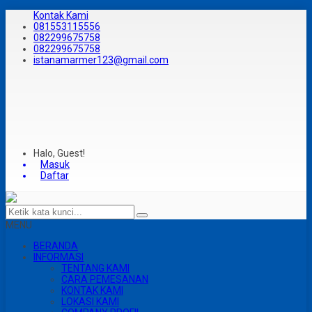
Kontak Kami
081553115556
082299675758
082299675758
istanamarmer123@gmail.com
Halo, Guest!
Masuk
Daftar
MENU
BERANDA
INFORMASI
TENTANG KAMI
CARA PEMESANAN
KONTAK KAMI
LOKASI KAMI