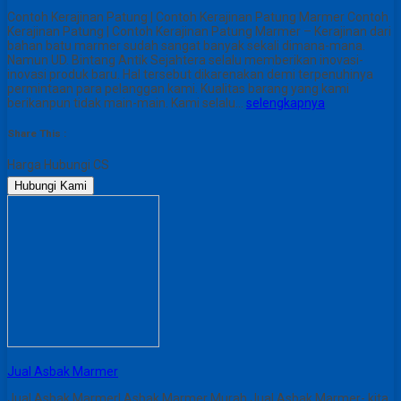
Contoh Kerajinan Patung | Contoh Kerajinan Patung Marmer Contoh
Kerajinan Patung | Contoh Kerajinan Patung Marmer – Kerajinan dari
bahan batu marmer sudah sangat banyak sekali dimana-mana.
Namun UD. Bintang Antik Sejahtera selalu memberikan inovasi-
inovasi produk baru. Hal tersebut dikarenakan demi terpenuhinya
permintaan para pelanggan kami. Kualitas barang yang kami
berikanpun tidak main-main. Kami selalu…
selengkapnya
Share This :
Harga Hubungi CS
Hubungi Kami
Jual Asbak Marmer
Jual Asbak Marmer| Asbak Marmer Murah Jual Asbak Marmer- kita