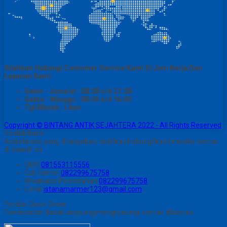
Silahkan Hubungi Customer Service Kami Di Jam Kerja Dan
Layanan Kami
Senin - Juma'at : 08.00 s/d 21.00
Sabtu - Minggu : 08.00 s/d 16.00
Tgl Merah : Libur
Copyright © BINTANG ANTIK SEJAHTERA 2022 - All Rights Reserved
Kontak Kami
Apabila ada yang ditanyakan, silahkan hubungi kami melalui kontak
di bawah ini.
SMS
081553115556
Call Center
082299675758
Whatsapp
Pemesanan
082299675758
Email
istanamarmer123@gmail.com
Produk Quick Order
Pemesanan dapat langsung menghubungi kontak dibawah: