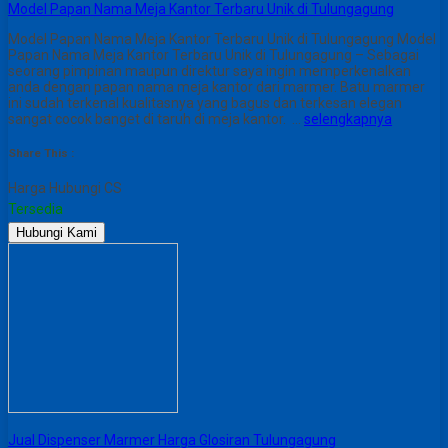
Model Papan Nama Meja Kantor Terbaru Unik di Tulungagung
Model Papan Nama Meja Kantor Terbaru Unik di Tulungagung Model
Papan Nama Meja Kantor Terbaru Unik di Tulungagung – Sebagai
seorang pimpinan maupun direktur saya ingin memperkenalkan
anda dengan papan nama meja kantor dari marmer. Batu marmer
ini sudah terkenal kualitasnya yang bagus dan terkesan elegan
sangat cocok banget di taruh di meja kantor. …
selengkapnya
Share This :
Harga Hubungi CS
Tersedia
Hubungi Kami
Jual Dispenser Marmer Harga Glosiran Tulungagung