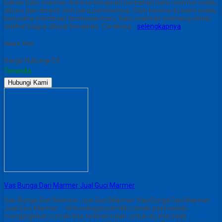
bahan batu marmer. Karena Kerajinan berbahan batu marmer selalu
diburu dan dinanti oleh para peminatnya. Oleh karena itu kami selalu
berusaha membuat terobosan baru. Batu marmer memang selalu
terlihat bagus dibuat kerajinan. Coraknya…
selengkapnya
Share This :
Harga Hubungi CS
Tersedia
Hubungi Kami
Vas Bunga Dari Marmer Jual Guci Marmer
Vas Bunga Dari Marmer Jual Guci Marmer Vas Bunga Dari Marmer
Jual Guci Marmer – Kita sebagai pemilik rumah pasti selalu
menginginkan rumah kita terlihat indah. untuk itu kita tidak