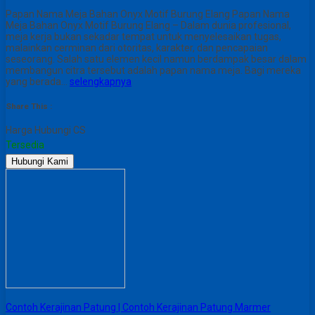
Papan Nama Meja Bahan Onyx Motif Burung Elang Papan Nama
Meja Bahan Onyx Motif Burung Elang – Dalam dunia profesional,
meja kerja bukan sekadar tempat untuk menyelesaikan tugas,
malainkan cerminan dari otoritas, karakter, dan pencapaian
seseorang. Salah satu elemen kecil namun berdampak besar dalam
membangun citra tersebut adalah papan nama meja. Bagi mereka
yang berada…
selengkapnya
Share This :
Harga Hubungi CS
Tersedia
Hubungi Kami
Contoh Kerajinan Patung | Contoh Kerajinan Patung Marmer