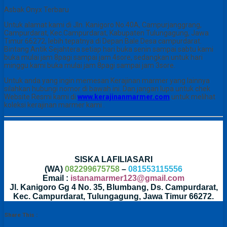
Asbak Onyx Terbaru
Untuk alamat kami di Jln. Kanigoro No.40A, Campurjanggrang,
Campurdarat, Kec.Campurdarat, Kabupaten Tulungagung, Jawa
Timur 66272, lebih tepatnya di Depan Bale Desa campurdarat.
Bintang Antik Sejahtera setiap hari buka senin sampai sabtu kami
buka mulai jam 8pagi sampai jam 4sore, sedangkan untuk hari
minggu kami buka mulai jam 8pagi sampai jam 3sore.
Untuk anda yang ingin memesan Kerajinan marmer yang lainnya
silahkan hubungi nomor di bawah ini. Dan jangan lupa untuk chek
Website Resmi kami di
www.kerajinanmarmer.com
untuk melihat
koleksi kerajinan marmer kami .
SISKA LAFILIASARI
(WA)
082299675758
–
081553115556
Email :
istanamarmer123@gmail.com
Jl. Kanigoro Gg 4 No. 35, Blumbang, Ds. Campurdarat,
Kec. Campurdarat, Tulungagung, Jawa Timur 66272.
Share This :