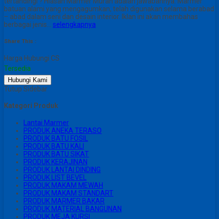
tertandingi ? Hiasan Marmer Murah adalah jawabannya. Marmer
batuan alami yang mengagumkan, telah digunakan selama berabad
– abad dalam seni dan desain interior. Iklan ini akan membahas
berbagai jenis…
selengkapnya
Share This :
Harga Hubungi CS
Tersedia
Hubungi Kami
Tutup Sidebar
Kategori Produk
Lantai Marmer
PRODUK ANEKA TERASO
PRODUK BATU FOSIL
PRODUK BATU KALI
PRODUK BATU SIKAT
PRODUK KERAJINAN
PRODUK LANTAI DINDING
PRODUK LIST BEVEL
PRODUK MAKAM MEWAH
PRODUK MAKAM STANDART
PRODUK MARMER BAKAR
PRODUK MATERIAL BANGUNAN
PRODUK MEJA KURSI