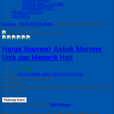
PRODUK VANDEL
PRODUK WALL CLAUDING
PRODUK WASTAFEL
KATALOG PRODUK
DAFTAR ISI
Beranda
»
PRODUK KERAJINAN
»
Harga Souvenir Asbak Marmer
Unik dan Menarik Hati
click image to preview
activate zoom
Harga Souvenir Asbak Marmer
Unik dan Menarik Hati
Stok
Tersedia
Kategori
PRODUK KERAJINAN
,
PRODUK SOUVENIR
Tentukan pilihan yang tersedia!
INFO HARGA
Silahkan menghubungi kontak kami untuk mendapatkan informasi
harga produk ini.
Hubungi Kami
Pemesanan yang lebih cepat!
Fast Respon
Harga Souvenir Asbak Marmer Unik dan