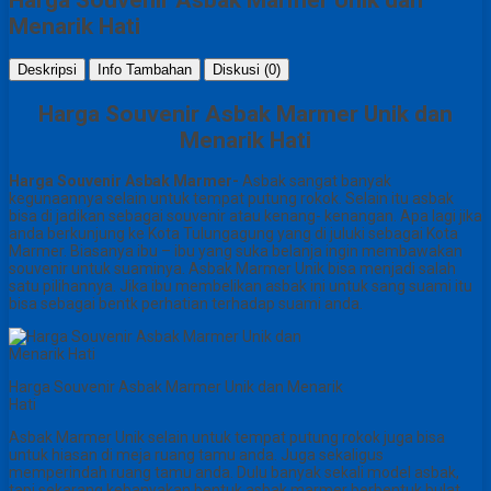
Menarik Hati
Deskripsi
Info Tambahan
Diskusi (0)
Harga Souvenir Asbak Marmer Unik dan
Menarik Hati
Harga Souvenir Asbak Marmer-
Asbak sangat banyak
kegunaannya selain untuk tempat putung rokok. Selain itu asbak
bisa di jadikan sebagai souvenir atau kenang- kenangan. Apa lagi jika
anda berkunjung ke Kota Tulungagung yang di juluki sebagai Kota
Marmer. Biasanya ibu – ibu yang suka belanja ingin membawakan
souvenir untuk suaminya. Asbak Marmer Unik bisa menjadi salah
satu pilihannya. Jika ibu membelikan asbak ini untuk sang suami itu
bisa sebagai bentk perhatian terhadap suami anda.
Harga Souvenir Asbak Marmer Unik dan Menarik
Hati
Asbak Marmer Unik selain untuk tempat putung rokok juga bisa
untuk hiasan di meja ruang tamu anda. Juga sekaligus
memperindah ruang tamu anda. Dulu banyak sekali model asbak,
tapi sekarang kebanyakan bentuk asbak marmer berbentuk bulat.