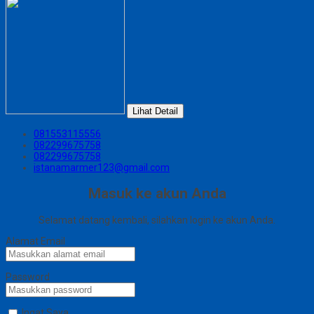
Lihat Detail
081553115556
082299675758
082299675758
istanamarmer123@gmail.com
Masuk ke akun Anda
Selamat datang kembali, silahkan login ke akun Anda.
Alamat Email
Password
Ingat Saya