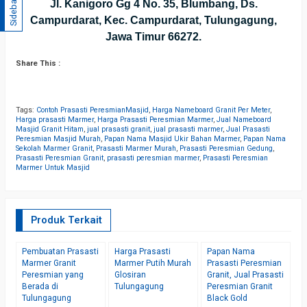
Sidebar
Jl. Kanigoro Gg 4 No. 35, Blumbang, Ds.
Campurdarat, Kec. Campurdarat, Tulungagung,
Jawa Timur 66272.
Share This :
Tags:
Contoh Prasasti PeresmianMasjid
,
Harga Nameboard Granit Per Meter
,
Harga prasasti Marmer
,
Harga Prasasti Peresmian Marmer
,
Jual Nameboard
Masjid Granit Hitam
,
jual prasasti granit
,
jual prasasti marmer
,
Jual Prasasti
Peresmian Masjid Murah
,
Papan Nama Masjid Ukir Bahan Marmer
,
Papan Nama
Sekolah Marmer Granit
,
Prasasti Marmer Murah
,
Prasasti Peresmian Gedung
,
Prasasti Peresmian Granit
,
prasasti peresmian marmer
,
Prasasti Peresmian
Marmer Untuk Masjid
Produk Terkait
N
B
Pembuatan Prasasti
Harga Prasasti
Papan Nama
D
Marmer Granit
Marmer Putih Murah
Prasasti Peresmian
K
Peresmian yang
Glosiran
Granit, Jual Prasasti
M
Berada di
Tulungagung
Peresmian Granit