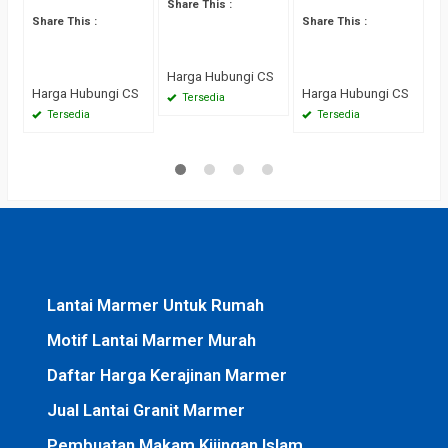
T
Tulungagung
Black Gold
Share This :
Sh
Share This :
Share This :
Harga Hubungi CS
H
Harga Hubungi CS
Harga Hubungi CS
Tersedia
Tersedia
Tersedia
Lantai Marmer Untuk Rumah
Motif Lantai Marmer Murah
Daftar Harga Kerajinan Marmer
Jual Lantai Granit Marmer
Pembuatan Makam Kijingan Islam